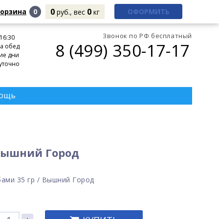
0
0
корзина
0
ОФОРМИТЬ
руб., вес
кг
Звонок по РФ бесплатный
 16:30
8 (499) 350-17-17
а обед
ие дни
уточно
ощь
 Вышний Город
ами 35 гр / Вышний Город