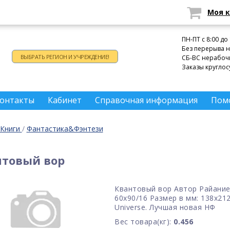
Моя 
Время работы:
ПН-ПТ c 8:00 до
Без перерыва н
ВЫБРАТЬ РЕГИОН И УЧРЕЖДЕНИЕ!
СБ-ВС нерабоч
Заказы круглос
онтакты
Кабинет
Справочная информация
Пом
Книги
/
Фантастика&Фэнтези
нтовый вор
Квантовый вор Автор Райанием
60x90/16 Размер в мм: 138х212 
Universe. Лучшая новая НФ
Вес товара(кг):
0.456