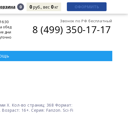
0
0
корзина
0
ОФОРМИТЬ
руб., вес
кг
Звонок по РФ бесплатный
 16:30
8 (499) 350-17-17
а обед
ие дни
уточно
ощь
и Х. Кол-во страниц: 368 Формат:
Возраст: 16+. Серия: Fanzon. Sci-Fi