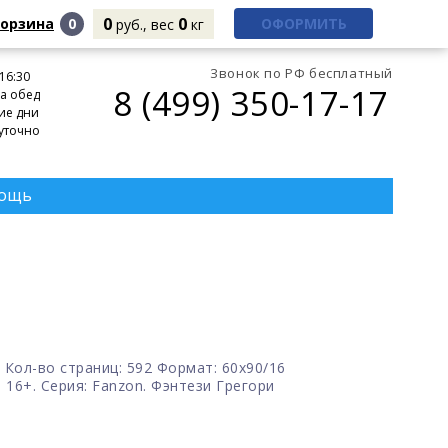
0
0
корзина
0
ОФОРМИТЬ
руб., вес
кг
Звонок по РФ бесплатный
 16:30
8 (499) 350-17-17
а обед
ие дни
уточно
ощь
 Кол-во страниц: 592 Формат: 60x90/16
 16+. Серия: Fanzon. Фэнтези Грегори