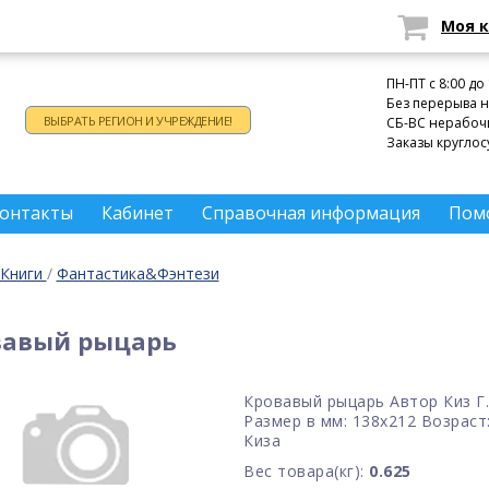
Моя 
Время работы:
ПН-ПТ c 8:00 до
Без перерыва н
ВЫБРАТЬ РЕГИОН И УЧРЕЖДЕНИЕ!
СБ-ВС нерабоч
Заказы круглос
онтакты
Кабинет
Справочная информация
Пом
Книги
/
Фантастика&Фэнтези
вавый рыцарь
Кровавый рыцарь Автор Киз Г.
Размер в мм: 138х212 Возраст:
Киза
Вес товара(кг):
0.625