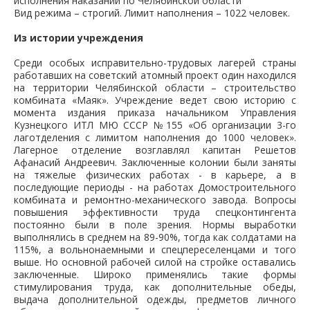
исполнения наказаний по Челябинской области"
Вид режима – строгий. Лимит наполнения – 1022 человек.
Из истории учреждения
Среди особых исправительно-трудовых лагерей страны
работавших на советский атомный проект один находился
на территории Челябинской области – строительство
комбината «Маяк». Учреждение ведет свою историю с
момента издания приказа начальником Управления
Кузнецкого ИТЛ МЮ СССР №155 «Об организации 3-го
лаготделения с лимитом наполнения до 1000 человек».
Лагерное отделение возглавлял капитан Решетов
Афанасий Андреевич. Заключенные колонии были заняты
на тяжелые физических работах - в карьере, а в
последующие периоды - на работах Домостроительного
комбината и ремонтно-механического завода. Вопросы
повышения эффективности труда спецконтингента
постоянно были в поле зрения. Нормы выработки
выполнялись в среднем на 89-90%, тогда как солдатами на
115%, а вольнонаемными и спецпереселенцами и того
выше. Но основной рабочей силой на стройке оставались
заключенные. Широко применялись такие формы
стимулирования труда, как дополнительные обеды,
выдача дополнительной одежды, предметов личного