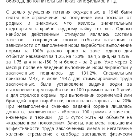
обихода, дополнительный показ кинофильмов и т.д.
С целью улучшения питания осужденных, в 1946 были
сняты все ограничения на получение ими посылок от
родных и знакомых, что явилось значительным
подспорьем к крайне скудному пайку тех лет. Однако
наиболее действенным стимулом являлась система
зачетов - сокращение сроков отбытия наказания в
зависимости от выполнения норм выработки: выполнение
нормы на 100% давало право на зачет одного дня
отбытия наказания за 1,25, на 120% - за 1,5 дня, на 135% -
за 1,75 дня и на-150 % и более - за 2 дня. Уже через 2
месяца после ее введения выполнение норм выработки у
заключенных поднялось до 131,2%. Специальным
приказом МВД, в июле 1947, для стимулирования труда
заключенных, была установлена выдача водки за
выполнение норм выработки по 100 граммов раз в 5 дней,
а для стрелков охраны, при выполнении охраняемой ими
бригадой норм выработки, повышалась зарплата на 20%.
При невыполнении сменных заданий охрана лишалась
доплаты, заключенные - «боевых 100 грамм» и зачетов,
инженеры и техники - до 5 суток жить на объекте на
«казарменном положении». Зачеты, как мера повышения
эффективности труда заключенных имела и негативные
явления: стремление к свободе заставляло физически