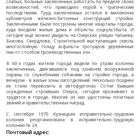
слабых, больных заключенных работать па пределе своих
возможностей, что приводило порой к трагическим
последствиям. Труд заключенных остался в миллионах
кубометров железно-бетонных конструкций стройки.
Заключенными были построены многие кварталы города,
куда входили жилые дома и объекты соцкультбыта. И
сегодня еще можно увидеть на Озерских улицах Чапаева,
Бажова, Свердлова, Строительной выступающие сквозь
многослойную толщу асфальта тротуаров деревянные
пни от столбов производственных зон.
В 60-х годах жители города видели по утрам колонны
заключенных, двигавшиеся под конвоем вооруженной
охраны со служебными собаками на стройки города, а
вечером - в жилые зоны лаготделений. Несколько позднее
их стали перевозить в автофургонах. Сотни бывших
осужденных строивших Озерск, сегодня проживают и
трудятся в городе. Многие из них удостоены почетных
званий и правительственных наград.
С сентября 1970 Кузнецкая исправительно-трудовая
колония реорганизована в исправительно-трудовую
колонию № 24.
Почтовый адрес: